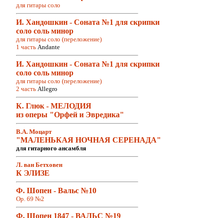
для гитары соло
И. Хандошкин - Соната №1 для скрипки
соло соль минор
для гитары соло (переложение)
1 часть
Andante
И. Хандошкин - Соната №1 для скрипки
соло соль минор
для гитары соло (переложение)
2 часть
Allegro
К. Глюк - МЕЛОДИЯ
из оперы "Орфей и Эвредика"
В.А. Моцарт
"МАЛЕНЬКАЯ НОЧНАЯ СЕРЕНАДА"
для гитарного ансамбля
Л. ван Бетховен
К ЭЛИЗЕ
Ф. Шопен - Вальс №10
Op. 69 №2
Ф. Шопен 1847 - ВАЛЬС №19