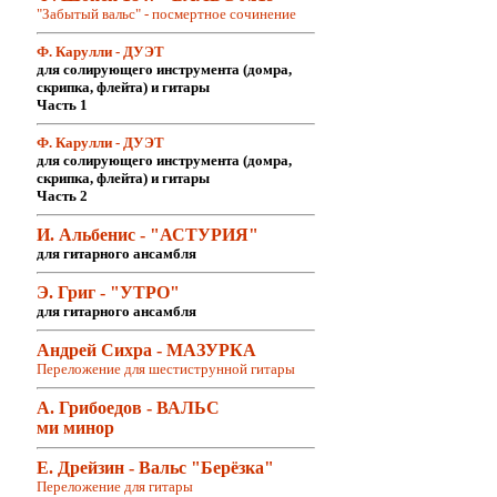
"Забытый вальс" - посмертное сочинение
Ф. Карулли - ДУЭТ
для солирующего инструмента (домра,
скрипка, флейта) и гитары
Часть 1
Ф. Карулли - ДУЭТ
для солирующего инструмента (домра,
скрипка, флейта) и гитары
Часть 2
И. Альбенис - "АСТУРИЯ"
для гитарного ансамбля
Э. Григ - "УТРО"
для гитарного ансамбля
Андрей Сихра - МАЗУРКА
Переложение для шестиструнной гитары
А. Грибоедов - ВАЛЬС
ми минор
Е. Дрейзин - Вальс "Берёзка"
Переложение для гитары