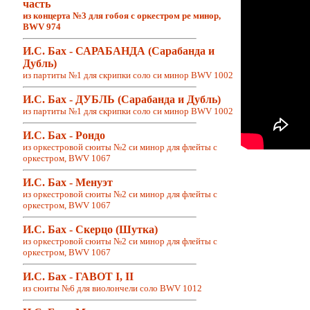
часть
из концерта №3 для гобоя с оркестром ре минор,
BWV 974
И.С. Бах - САРАБАНДА (Сарабанда и
Дубль)
из партиты №1 для скрипки соло си минор BWV 1002
И.С. Бах - ДУБЛЬ (Сарабанда и Дубль)
из партиты №1 для скрипки соло си минор BWV 1002
И.С. Бах - Рондо
из
оркестровой сюиты №2 си минор для флейты с
оркестром, BWV 1067
И.С. Бах - Менуэт
из оркестровой сюиты №2 си минор для флейты с
оркестром, BWV 1067
И.С. Бах - Скерцо (Шутка)
из оркестровой сюиты №2 си минор для флейты с
оркестром, BWV 1067
И.С. Бах - ГАВОТ I, II
из сюиты №6 для виолончели соло BWV 1012