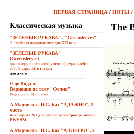
ПЕРВАЯ СТРАНИЦА
/
НОТЫ
/
Классическая музыка
The B
"ЗЕЛЁНЫЕ РУКАВА" - "Greensleeves"
Английская народная мелодия XVI века
"ЗЕЛЁНЫЕ РУКАВА"
(Greensleeves)
для солирующего инструмента (домра, флейта,
гобой, скрипка) и гитары
для дуэта
Р. де Видаль
Вариации на тему "Фолии"
Редакция К. Миронова
А.Марчелло - И.С. Бах "АДАЖИО", 2
часть
из концерта №3 для гобоя с оркестром ре минор,
BWV 974
А.Марчелло - И.С. Бах "АЛЛЕГРО", 3