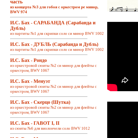
часть
из концерта №3 для гобоя с оркестром ре минор,
BWV 974
И.С. Бах - САРАБАНДА (Сарабанда и
Дубль)
из партиты №1 для скрипки соло си минор BWV 1002
И.С. Бах - ДУБЛЬ (Сарабанда и Дубль)
из партиты №1 для скрипки соло си минор BWV 1002
И.С. Бах - Рондо
из
оркестровой сюиты №2 си минор для флейты с
оркестром, BWV 1067
И.С. Бах - Менуэт
из оркестровой сюиты №2 си минор для флейты с
оркестром, BWV 1067
И.С. Бах - Скерцо (Шутка)
из оркестровой сюиты №2 си минор для флейты с
оркестром, BWV 1067
И.С. Бах - ГАВОТ I, II
из сюиты №6 для виолончели соло BWV 1012