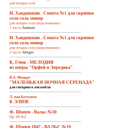
для гитары соло
И. Хандошкин - Соната №1 для скрипки
соло соль минор
для гитары соло (переложение)
1 часть
Andante
И. Хандошкин - Соната №1 для скрипки
соло соль минор
для гитары соло (переложение)
2 часть
Allegro
К. Глюк - МЕЛОДИЯ
из оперы "Орфей и Эвредика"
В.А. Моцарт
"МАЛЕНЬКАЯ НОЧНАЯ СЕРЕНАДА"
для гитарного ансамбля
Л. ван Бетховен
К ЭЛИЗЕ
Ф. Шопен - Вальс №10
Op. 69 №2
Ф. Шопен 1847 - ВАЛЬС №19