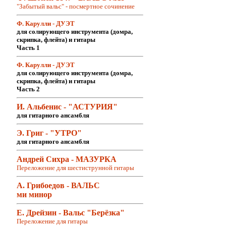
"Забытый вальс" - посмертное сочинение
Ф. Карулли - ДУЭТ
для солирующего инструмента (домра,
скрипка, флейта) и гитары
Часть 1
Ф. Карулли - ДУЭТ
для солирующего инструмента (домра,
скрипка, флейта) и гитары
Часть 2
И. Альбенис - "АСТУРИЯ"
для гитарного ансамбля
Э. Григ - "УТРО"
для гитарного ансамбля
Андрей Сихра - МАЗУРКА
Переложение для шестиструнной гитары
А. Грибоедов - ВАЛЬС
ми минор
Е. Дрейзин - Вальс "Берёзка"
Переложение для гитары