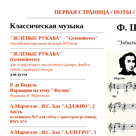
ПЕРВАЯ СТРАНИЦА
/
НОТЫ
/
Классическая музыка
Ф. 
"ЗЕЛЁНЫЕ РУКАВА" - "Greensleeves"
"Забыты
Английская народная мелодия XVI века
"ЗЕЛЁНЫЕ РУКАВА"
(Greensleeves)
для солирующего инструмента (домра, флейта,
гобой, скрипка) и гитары
для дуэта
Р. де Видаль
Вариации на тему "Фолии"
Редакция К. Миронова
А.Марчелло - И.С. Бах "АДАЖИО", 2
часть
из концерта №3 для гобоя с оркестром ре минор,
BWV 974
А.Марчелло - И.С. Бах "АЛЛЕГРО", 3