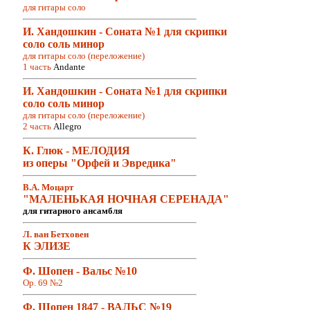
для гитары соло
И. Хандошкин - Соната №1 для скрипки
соло соль минор
для гитары соло (переложение)
1 часть
Andante
И. Хандошкин - Соната №1 для скрипки
соло соль минор
для гитары соло (переложение)
2 часть
Allegro
К. Глюк - МЕЛОДИЯ
из оперы "Орфей и Эвредика"
В.А. Моцарт
"МАЛЕНЬКАЯ НОЧНАЯ СЕРЕНАДА"
для гитарного ансамбля
Л. ван Бетховен
К ЭЛИЗЕ
Ф. Шопен - Вальс №10
Op. 69 №2
Ф. Шопен 1847 - ВАЛЬС №19