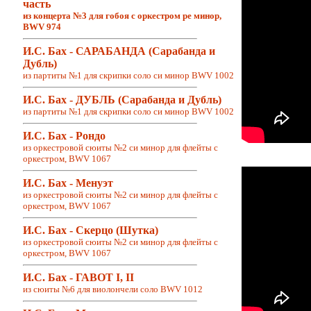
часть
из концерта №3 для гобоя с оркестром ре минор,
BWV 974
И.С. Бах - САРАБАНДА (Сарабанда и
Дубль)
из партиты №1 для скрипки соло си минор BWV 1002
И.С. Бах - ДУБЛЬ (Сарабанда и Дубль)
из партиты №1 для скрипки соло си минор BWV 1002
И.С. Бах - Рондо
из
оркестровой сюиты №2 си минор для флейты с
оркестром, BWV 1067
И.С. Бах - Менуэт
из оркестровой сюиты №2 си минор для флейты с
оркестром, BWV 1067
И.С. Бах - Скерцо (Шутка)
из оркестровой сюиты №2 си минор для флейты с
оркестром, BWV 1067
И.С. Бах - ГАВОТ I, II
из сюиты №6 для виолончели соло BWV 1012