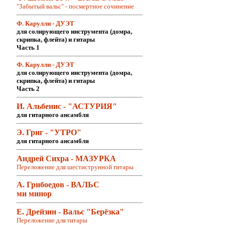
"Забытый вальс" - посмертное сочинение
Ф. Карулли - ДУЭТ
для солирующего инструмента (домра,
скрипка, флейта) и гитары
Часть 1
Ф. Карулли - ДУЭТ
для солирующего инструмента (домра,
скрипка, флейта) и гитары
Часть 2
И. Альбенис - "АСТУРИЯ"
для гитарного ансамбля
Э. Григ - "УТРО"
для гитарного ансамбля
Андрей Сихра - МАЗУРКА
Переложение для шестиструнной гитары
А. Грибоедов - ВАЛЬС
ми минор
Е. Дрейзин - Вальс "Берёзка"
Переложение для гитары