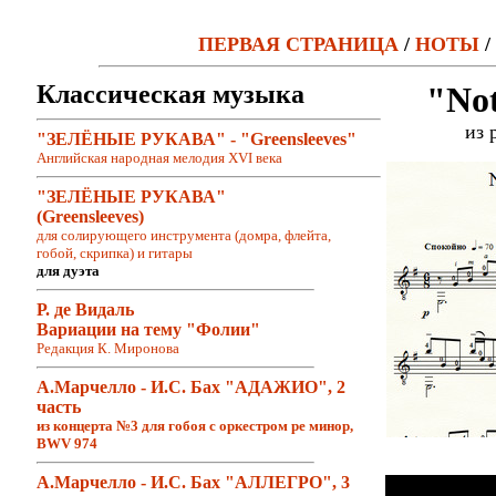
ПЕРВАЯ СТРАНИЦА
/
НОТЫ
/
Классическая музыка
"Not
из 
"ЗЕЛЁНЫЕ РУКАВА" - "Greensleeves"
Английская народная мелодия XVI века
"ЗЕЛЁНЫЕ РУКАВА"
(Greensleeves)
для солирующего инструмента (домра, флейта,
гобой, скрипка) и гитары
для дуэта
Р. де Видаль
Вариации на тему "Фолии"
Редакция К. Миронова
А.Марчелло - И.С. Бах "АДАЖИО", 2
часть
из концерта №3 для гобоя с оркестром ре минор,
BWV 974
А.Марчелло - И.С. Бах "АЛЛЕГРО", 3